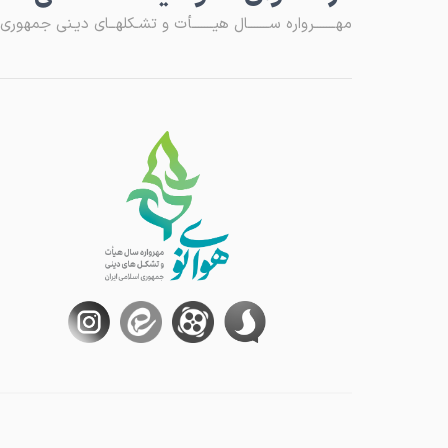
مهـــــــرواره ســـــــال هیـــــــأت و تشـکلهــای دیـنی جمهوری اس