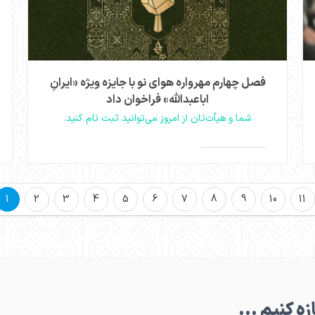
فصل چهارم مهرواره هوای نو با جایزه ویژه «ایرانِ
اباعبدالله» فراخوان داد
شما و هیأت‌تان از امروز می‌توانید ثبت نام‌ کنید.
چهارمین دوره مهرواره هوای نو با جایزه ویژه‌ای تحت
عنوان «ایرانِ اباعبدالله» که امسال برای نخستین‌بار به
1
2
3
4
5
6
7
8
9
10
11
آن افزوده شده، در ۵ بخش و ۲۶ رشته برگزار می‌شود.
مشاهده
ـازه کنیم ...