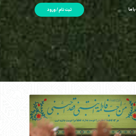
با ما
ثبت نام / ورود
>