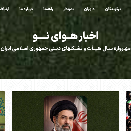
برگزیدگان
داوران
نمودار
راهنما
درباره ما
ارتباط 
اخبار هــوای نــــو
مهـرواره سـال هیــأت و تشـکلهای دیـنی جمهوری اسلامی ایران
>
>