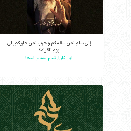
إنی سلم لمن سالمكم و حرب لمن حاربكم إلى
یوم القیامة
این کارزار تمام نشدنی است!
امام حسین(ع) فرمود: مِثلی لا یُبایِعُ مِثلَ یَزید؛ کسی
مثل من، با کسی مثل یزید بیعت نمی‌کند.
مشاهده