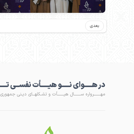
بعدی
در هـــــوای نـــــو هیـــــأت نفســی تـــ
مهـــــــرواره ســـــــال هیـــــــأت و تشـکلهــای دیـنی جمهوری اس