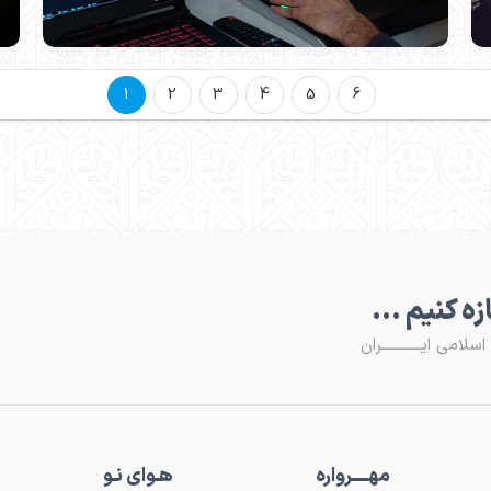
1
2
3
4
5
6
ـازه کنیم ...
لامی ایــــــــــــران
مهـــــرواره
هـوای نـو