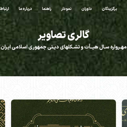
برگزیدگان
داوران
نمودار
راهنما
درباره ما
ارتباط 
گالری تصاویر
مهـرواره سـال هیــأت و تشـکلهای دیـنی جمهوری اسلامی ایران