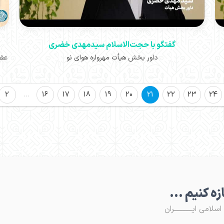
گفتگو با حجت‌الاسلام سیدمهدی خضری
داور بخش هیأت مهرواره هوای نو
عضو
2
…
16
17
18
19
20
21
22
23
24
ـازه کنیم ...
لامی ایــــــــــــران