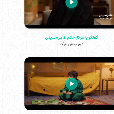
گفتگو با سرکار خانم طاهره سیدی
داور بخش هیأت