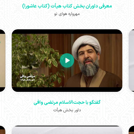
معرفی داوران بخش کتاب هیأت (کتاب عاشورا)
مهرواره هوای نو
گفتگو با حجت‌الاسلام مرتضی وافی
داور بخش هیأت