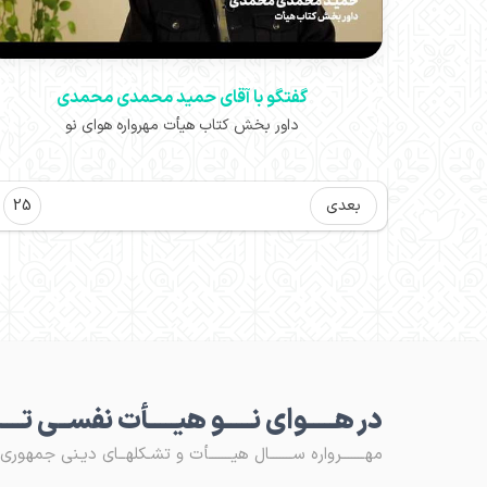
گفتگو با آقای حمید‌ محمدی‌ محمدی
داور بخش کتاب هیأت مهرواره هوای نو
بعدی
25
در هـــــوای نـــــو هیـــــأت نفســی تـــ
مهـــــــرواره ســـــــال هیـــــــأت و تشـکلهــای دیـنی جمهوری اس