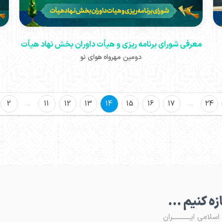
معرفی شورای برنامه ریزی و هیأت داوران بخش نهاد هیأت
دومین مهرواه هوای نو
2
…
11
12
13
14
15
16
17
…
24
ـازه کنیم ...
لامی ایــــــــــــران