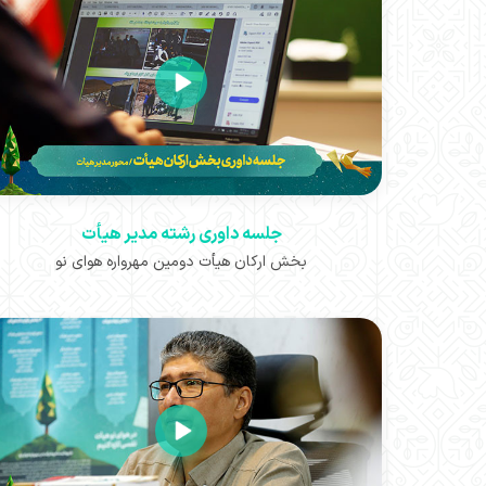
جلسه داوری رشته مدیر هیأت
بخش ارکان هیأت دومین مهرواره هوای نو