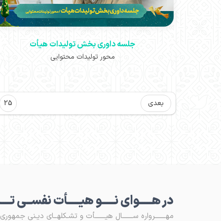
جلسه داوری بخش تولیدات هیأت
محور تولیدات محتوایی
بعدی
25
در هـــــوای نـــــو هیـــــأت نفســی تـــ
مهـــــــرواره ســـــــال هیـــــــأت و تشـکلهــای دیـنی جمهوری اس