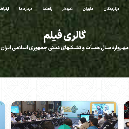
برگزیدگان
داوران
نمودار
راهنما
درباره ما
ارتباط 
گالری فیلم
مهـرواره سـال هیــأت و تشـکلهای دیـنی جمهوری اسلامی ایران