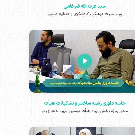
سید عزت الله ضرغامی
وزیر ‏‏میراث فرهنگی، گردشگری و صنایع دستی
جلسه داوری رشته ساختار و تشکیلات هیأت
محور ویژه بخش نهاد هیأت دومین مهرواره هوای نو